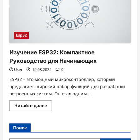
Esp32
Изучение ESP32: Компактное
Руководство для Начинающих
User
12.03.2024
0
ESP32 – это мощный микроконтроллер, который
предлагает широкий набор функций для разработки
встроенных систем. Он стал одним...
Прочитать
Читайте далее
больше
о
Изучение
ESP32:
Компактное
Поиск
Руководство
для