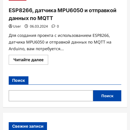
Компактное
Руководство
ESP8266, датчика MPU6050 и отправкой
для
Начинающих
данных по MQTT
User
06.03.2024
0
Для создания проекта с использованием ESP8266,
датчика MPU6050 и отправкой данных по MQTT на
Arduino, вам потребуется...
Прочитать
Читайте далее
больше
о
ESP8266,
датчика
MPU6050
Поиск
и
отправкой
данных
по
Поиск
MQTT
Свежие записи