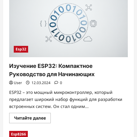
Esp32
Изучение ESP32: Компактное
Руководство для Начинающих
User
12.03.2024
0
ESP32 – это мощный микроконтроллер, который
предлагает широкий набор функций для разработки
встроенных систем. Он стал одним...
Прочитать
Читайте далее
больше
о
Изучение
Esp8266
ESP32: