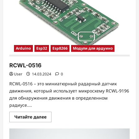
Arduino
Esp32
Esp8266
Модули для ардуино
RCWL-0516
User
14.03.2024
0
RCWL-0516 – это миниатюрный радарный датчик
движения, который использует микросхему RCWL-9196
для обнаружения движения в определенном
радиусе....
Прочитать
Читайте далее
больше
о
RCWL-
0516