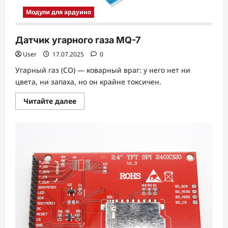
Модули для ардуино
Датчик угарного газа MQ-7
User
17.07.2025
0
Угарный газ (CO) — коварный враг: у него нет ни
цвета, ни запаха, но он крайне токсичен.
Прочитать
Читайте далее
больше
о
Датчик
угарного
газа
MQ-
7