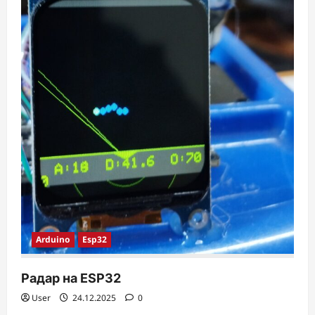
Arduino
Esp32
Радар на ESP32
User
24.12.2025
0