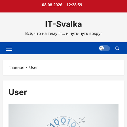
Перейти
08.08.2026
12:29:00
к
содержимому
IT-Svalka
Всё, что на тему IT… и чуть-чуть вокруг
Основное
меню
Главная
User
User