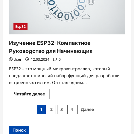
Esp32
Изучение ESP32: Компактное
Руководство для Начинающих
User
12.03.2024
0
ESP32 – это мощный микроконтроллер, который
предлагает широкий набор функций для разработки
встроенных систем. Он стал одним...
Прочитать
Читайте далее
больше
о
Изучение
Пагинация
1
2
3
4
Далее
ESP32:
Компактное
записей
Руководство
для
Начинающих
Поиск