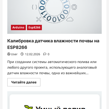
Arduino
Esp8266
Калибровка датчика влажности почвы на
ESP8266
User
12.02.2026
0
При создании системы автоматического полива или
любого другого проекта, использующего аналоговый
датчик влажности почвы, одна из важнейших...
Прочитать
Читайте далее
больше
о
Калибровка
датчика
влажности
почвы
на