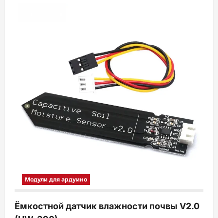
ESP8266
Умный
полив
Модули для ардуино
Ёмкостной датчик влажности почвы V2.0