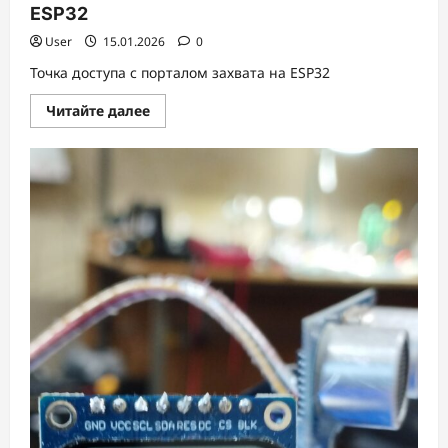
ESP32
User
15.01.2026
0
Точка доступа с порталом захвата на ESP32
Прочитать
Читайте далее
больше
о
Точка
доступа
с
порталом
захвата
на
ESP32