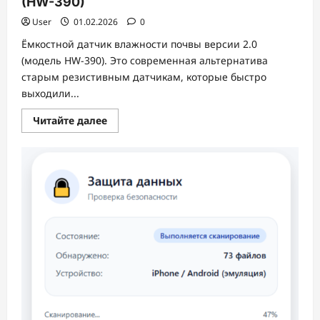
(HW-390)
User
01.02.2026
0
Ёмкостной датчик влажности почвы версии 2.0
(модель HW-390). Это современная альтернатива
старым резистивным датчикам, которые быстро
выходили...
Прочитать
Читайте далее
больше
о
Ёмкостной
датчик
влажности
почвы
V2.0
(HW-
390)