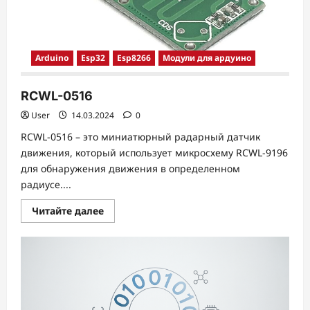
Arduino
Esp32
Esp8266
Модули для ардуино
RCWL-0516
User
14.03.2024
0
RCWL-0516 – это миниатюрный радарный датчик
движения, который использует микросхему RCWL-9196
для обнаружения движения в определенном
радиусе....
Прочитать
Читайте далее
больше
о
RCWL-
0516