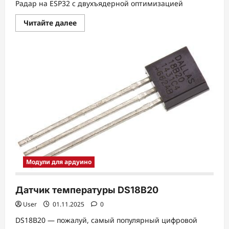
Радар на ESP32 с двухъядерной оптимизацией
Прочитать
Читайте далее
больше
о
Радар
на
ESP32
Модули для ардуино
Датчик температуры DS18B20
User
01.11.2025
0
DS18B20 — пожалуй, самый популярный цифровой