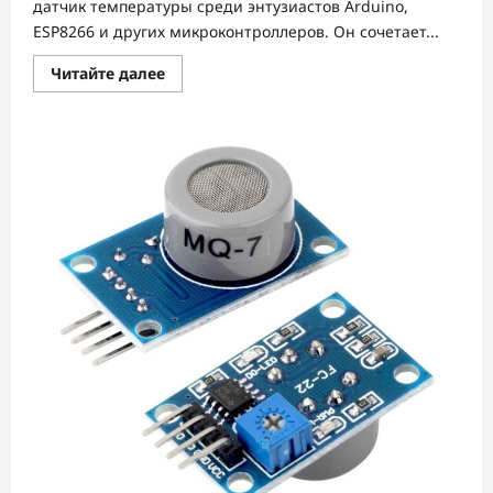
датчик температуры среди энтузиастов Arduino,
ESP8266 и других микроконтроллеров. Он сочетает...
Прочитать
Читайте далее
больше
о
Датчик
температуры
DS18B20