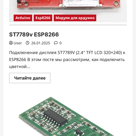
Arduino
Esp8266
Модули для ардуино
ST7789v ESP8266
User
26.01.2025
0
Подключение дисплея ST7789V (2.4″ TFT LCD 320×240) к
ESP8266 В этом посте мы рассмотрим, как подключить
цветной...
Прочитать
Читайте далее
больше
о
ST7789v
ESP8266