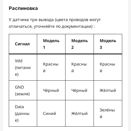
Распиновка
У датчика три вывода (цвета проводов могут
отличаться, уточняйте по документации)
:
Модель
Модель
Модель
Сигнал
1
2
3
Vdd
Красны
Красны
Красны
(питани
й
й
й
е)
GND
Чёрный
Чёрный
Жёлтый
(земля)
Data
Зелёны
(данны
Синий
Жёлтый
й
е)