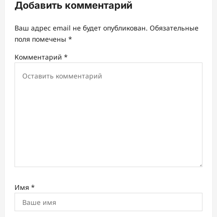
ц
Добавить комментарий
и
Ваш адрес email не будет опубликован.
Обязательные
я
поля помечены
*
з
Комментарий
*
а
п
и
с
и
Имя
*