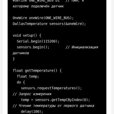
#define ONE_WIRE_BUS D1   
// Пин, к 
которому подключён датчик
OneWire oneWire(ONE_WIRE_BUS);

DallasTemperature sensors(&oneWire);

void setup() {

  Serial.begin(115200);

  sensors.begin();        
// Инициализация 
датчиков
}

float getTemperature() {

  float temp;

  do {

    sensors.requestTemperatures();          
// Запрос измерения
    temp = sensors.getTempCByIndex(0);      
// Чтение температуры от первого датчика
    delay(100);
