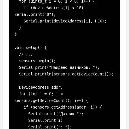
  for (uint8_t i = 0; i < 8; i++) {

    if (deviceAddress[i] < 16) 
Serial.print("0");

    Serial.print(deviceAddress[i], HEX);

  }

}

void setup() {

// ... 
  sensors.begin();

  Serial.print("Найдено датчиков: ");

  Serial.println(sensors.getDeviceCount());

  DeviceAddress addr;

  for (int i = 0; i < 
sensors.getDeviceCount(); i++) {

    if (sensors.getAddress(addr, i)) {

      Serial.print("Датчик ");

      Serial.print(i);

      Serial.print(": ");
