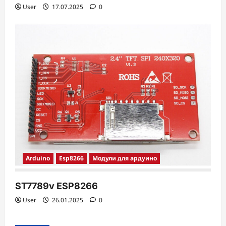
User
17.07.2025
0
Arduino
Esp8266
Модули для ардуино
ST7789v ESP8266
User
26.01.2025
0