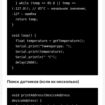
  } while (temp == 85.0 || temp == 
(-127.0)); 
// 85°C — начальное значение, 
-127 — ошибка
  return temp;

}

void loop() {

  float temperature = getTemperature();

  Serial.print("Температура: ");

  Serial.print(temperature);

  Serial.println(" °C");

  delay(2000);

}
Поиск датчиков (если их несколько)
void printAddress(DeviceAddress 
deviceAddress) {
