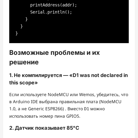
      printAddress(addr);

      Serial.println();

    }

  }

}
Возможные проблемы и их
решение
1. Не компилируется — «D1 was not declared in
this scope»
Если используете NodeMCU или Wemos, убедитесь, что
в Arduino IDE выбрана правильная плата (NodeMCU
1.0, а не Generic ESP8266)
. Вместо
можно
D1
использовать номер пина GPIO5.
2. Датчик показывает 85°C